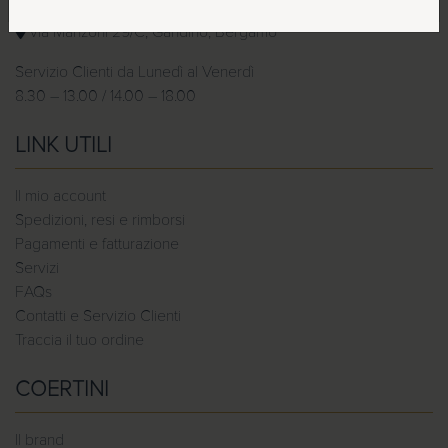
3341046904
via Manzoni 29/C, Gandino, Bergamo
Servizio Clienti da Lunedì al Venerdì
8.30 – 13.00 / 14.00 – 18.00
LINK UTILI
Il mio account
Spedizioni, resi e rimborsi
Pagamenti e fatturazione
Servizi
FAQs
Contatti e Servizio Clienti
Traccia il tuo ordine
COERTINI
Il brand