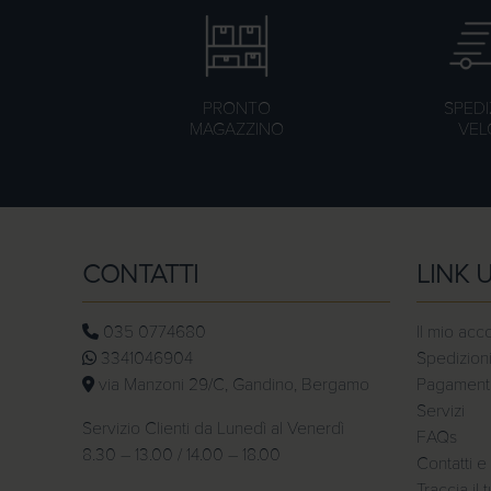
PRONTO
SPEDI
MAGAZZINO
VEL
CONTATTI
LINK U
035 0774680
Il mio acc
3341046904
Spedizioni
via Manzoni 29/C, Gandino, Bergamo
Pagamenti 
Servizi
Servizio Clienti da Lunedì al Venerdì
FAQs
8.30 – 13.00 / 14.00 – 18.00
Contatti e 
Traccia il 