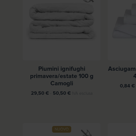
r
c
h
Piumini ignifughi
Asciugama
primavera/estate 100 g
Camogli
0,84
€
F
29,50
€
-
50,50
€
IVA esclusa
a
s
c
i
a
NUOVO