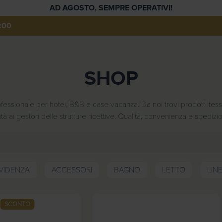
AD AGOSTO, SEMPRE OPERATIVI!
:00
SHOP
sionale per hotel, B&B e case vacanza. Da noi trovi prodotti tessili
tà ai gestori delle strutture ricettive. Qualità, convenienza e spedizi
EVIDENZA
ACCESSORI
BAGNO
LETTO
LIN
SCONTO