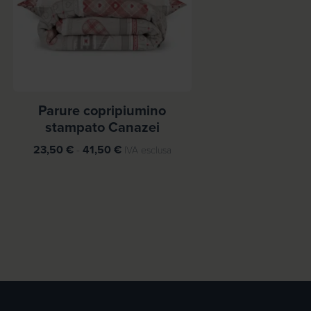
,
9
0
€
Parure copripiumino
stampato Canazei
F
23,50
€
-
41,50
€
IVA esclusa
a
s
c
i
a
d
i
p
r