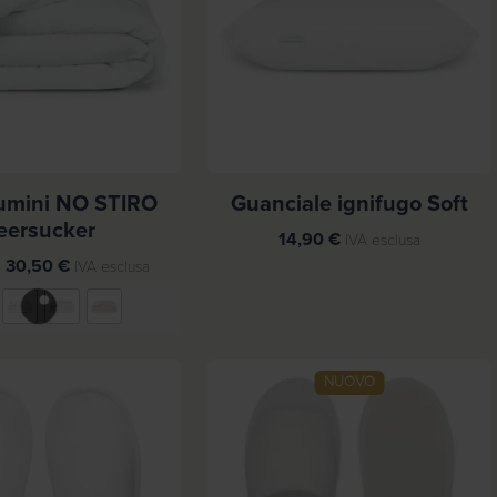
umini NO STIRO
Guanciale ignifugo Soft
eersucker
14,90
€
IVA esclusa
F
-
30,50
€
IVA esclusa
a
s
c
i
NUOVO
a
d
i
p