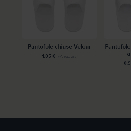
Pantofole chiuse Velour
Pantofole
a
1,05
€
IVA esclusa
0,
Page navigation