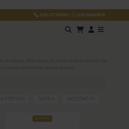
035.0774680
|
334.1046904
Account
Menu
 per bagno, letto, tavola, accessori e linee cortesia che
one rapida direttamente alla tua struttura.
EA CORTESIA
TAVOLA
WELCOME KIT
SCONTO