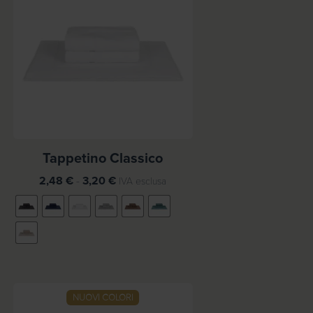
Tappetino Classico
F
2,48
€
-
3,20
€
IVA esclusa
a
s
c
i
a
d
i
NUOVI COLORI
SCONTO