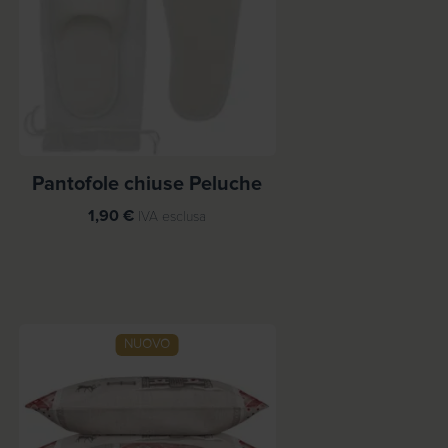
p
r
e
z
z
o
:
d
Pantofole chiuse Peluche
a
1,90
€
IVA esclusa
3
9
,
5
0
NUOVO
€
a
6
2