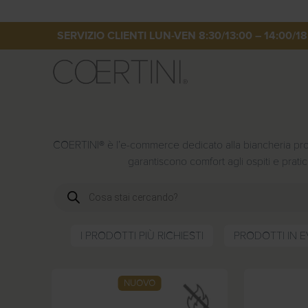
SERVIZIO CLIENTI LUN-VEN 8:30/13:00 – 14:00/18
P
r
o
d
u
COERTINI® è l’e-commerce dedicato alla biancheria profes
c
t
garantiscono comfort agli ospiti e pratici
s
s
P
e
r
a
o
r
d
c
u
h
I PRODOTTI PIÙ RICHIESTI
PRODOTTI IN 
c
t
s
s
NUOVO
e
a