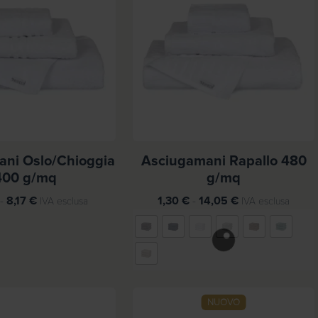
ni Oslo/Chioggia
Asciugamani Rapallo 480
400 g/mq
g/mq
F
F
-
8,17
€
1,30
€
-
14,05
€
IVA esclusa
IVA esclusa
a
a
s
s
c
c
i
i
a
a
d
d
NUOVO