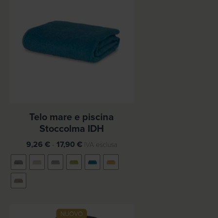
p
r
e
z
z
o
:
d
a
2
Telo mare e piscina
,
Stoccolma IDH
4
8
F
9,26
€
-
17,90
€
IVA esclusa
a
€
s
a
c
3
i
,
a
2
d
NUOVO