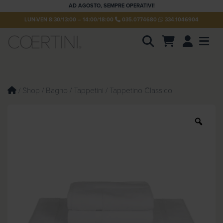
AD AGOSTO, SEMPRE OPERATIVI!
LUN-VEN 8:30/13:00 – 14:00/18:00
035.0774680
334.1046904
Account
Men
P
r
o
d
u
/
Shop
/
Bagno
/
Tappetini
/ Tappetino Classico
c
t
s
s
Z
e
o
a
o
r
m
c
h