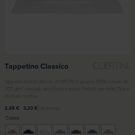
Tappetino Classico
Tappetini scendi doccia cm 50×70 in spugna 100% cotone da
700 g/m², morbidi, assorbenti e stabili. Perfetti per hotel, Spa e
strutture ricettive
F
2,48
€
-
3,20
€
IVA esclusa
a
Colore
s
c