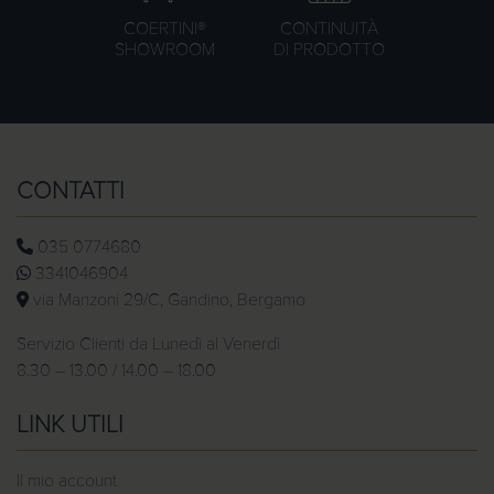
COERTINI®
CONTINUITÀ
SHOWROOM
DI PRODOTTO
CONTATTI
035 0774680
3341046904
via Manzoni 29/C, Gandino, Bergamo
Servizio Clienti da Lunedì al Venerdì
8.30 – 13.00 / 14.00 – 18.00
LINK UTILI
Il mio account