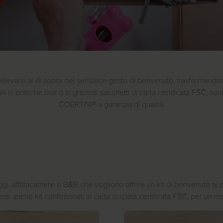
er elevarsi al di sopra del semplice gesto di benvenuto, trasformando
ili in pratiche box o in graziosi sacchetti di carta certificata FSC, 
COERTINI® a garanzia di qualità.
, affittacamere o B&B che vogliono offrire un kit di benvenuto ai prop
verai anche kit confezionati in carta riciclata certificata FSC, per un