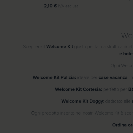
€
2,10
€
IVA esclusa
a
2
,
2
Wel
0
Scegliere il
Welcome Kit
giusto per la tua struttura ric
€
e hote
Ogni Welcom
Welcome Kit Pulizia:
ideale per
case vacanza
, 
Welcome Kit Cortesia:
perfetto per
B&
Welcome Kit Doggy
: dedicato alle
Ogni prodotto inserito nei nostri Welcome Kit è sc
Ordina ora