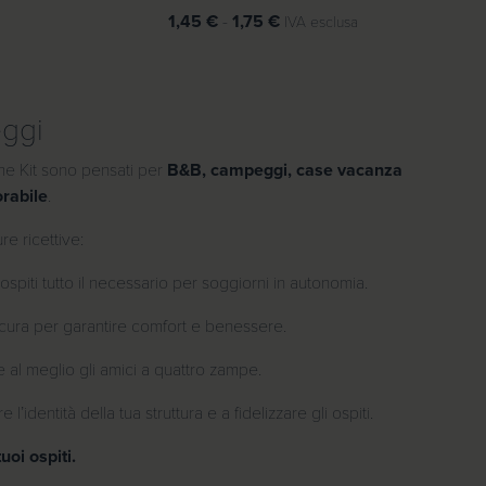
F
1,45
€
-
1,75
€
IVA esclusa
a
s
c
eggi
i
a
come Kit sono pensati per
B&B, campeggi, case vacanza
d
rabile
.
i
p
e ricettive:
r
e
ospiti tutto il necessario per soggiorni in autonomia.
z
n cura per garantire comfort e benessere.
z
o
re al meglio gli amici a quattro zampe.
:
d
 l’identità della tua struttura e a fidelizzare gli ospiti.
a
oi ospiti.
1