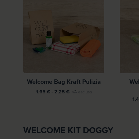
Welcome Bag Kraft Pulizia
Wel
F
1,65
€
-
2,25
€
IVA esclusa
a
1,
s
c
i
WELCOME KIT DOGGY
a
d