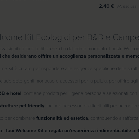
€
a
2,40
€
IVA esclusa
a
s
3
c
,
i
2
come Kit Ecologici per B&B e Camp
a
5
d
ettiva significa fare la differenza fin dal primo momento. I nostri Wel
i
l che desiderano offrire un’accoglienza personalizzata e memo
€
p
r
e Kit è curato per rispondere alle esigenze specifiche delle struttur
e
z
include detergenti monouso e accessori per la pulizia, per offrire agli 
z
B e hotel
, contiene prodotti per l’igiene personale selezionati co
o
:
strutture pet friendly
, include accessori e articoli utili per accoglie
d
a
elto per combinare
funzionalità ed estetica
, contribuendo a rafforzare
1
 i tuoi Welcome Kit e regala un’esperienza indimenticabile ai tu
,