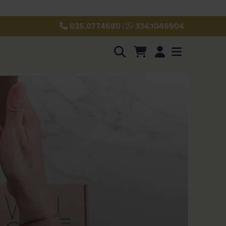
035.0774680
|
334.1046904
Account
Menu