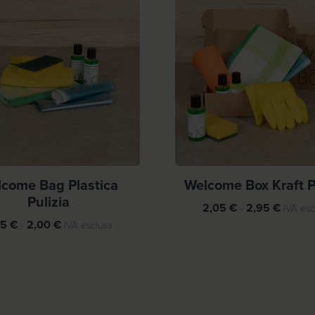
come Bag Plastica
Welcome Box Kraft P
Pulizia
F
2,05
€
-
2,95
€
IVA esc
F
a
45
€
-
2,00
€
IVA esclusa
a
s
s
c
c
i
i
a
a
d