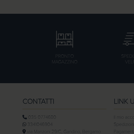
PRONTO
SPEDI
MAGAZZINO
VEL
CONTATTI
LINK U
035 0774680
Il mio acc
3341046904
Spedizioni
via Manzoni 29/C, Gandino, Bergamo
Pagamenti 