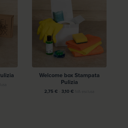
ulizia
Welcome box Stampata
Pulizia
lusa
F
2,75
€
-
3,10
€
IVA esclusa
a
s
c
i
a