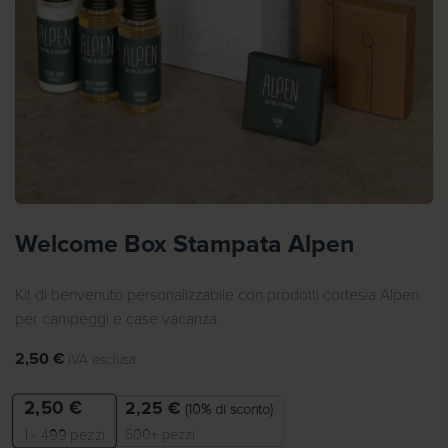
Welcome Box Stampata Alpen
Kit di benvenuto personalizzabile con prodotti cortesia Alpen
per campeggi e case vacanza.
2,50
€
IVA esclusa
2,50
€
2,25
€
(10% di sconto)
500+ pezzi
1 - 499
pezzi