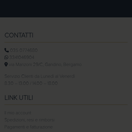
CONTATTI
035 0774680
3341046904
via Manzoni 29/C, Gandino, Bergamo
Servizio Clienti da Lunedì al Venerdì
8.30 – 13.00 / 14.00 – 18.00
LINK UTILI
Il mio account
Spedizioni, resi e rimborsi
Pagamenti e fatturazione