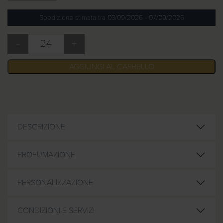
Spedizione stimata tra 03/09/2026 - 07/09/2026
-
+
Welcome Box Stampata Alpen quantità
AGGIUNGI AL CARRELLO
DESCRIZIONE
PROFUMAZIONE
PERSONALIZZAZIONE
CONDIZIONI E SERVIZI