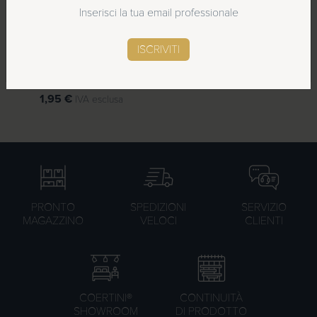
Inserisci la tua email professionale
Campionatura
SCOPRI LE NOVITÀ
ISCRIVITI
fragranze linee
cortesia
1,95
€
IVA esclusa
PRONTO
SPEDIZIONI
SERVIZIO
MAGAZZINO
VELOCI
CLIENTI
COERTINI®
CONTINUITÀ
SHOWROOM
DI PRODOTTO