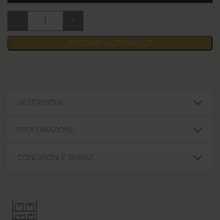
-
+
Campionatura fragranze linee cortesia quantità
AGGIUNGI AL CARRELLO
DESCRIZIONE
PROFUMAZIONE
CONDIZIONI E SERVIZI