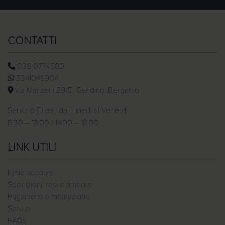
CONTATTI
035 0774680
3341046904
via Manzoni 29/C, Gandino, Bergamo
Servizio Clienti da Lunedì al Venerdì
8.30 – 13.00 / 14.00 – 18.00
LINK UTILI
Il mio account
Spedizioni, resi e rimborsi
Pagamenti e fatturazione
Servizi
FAQs