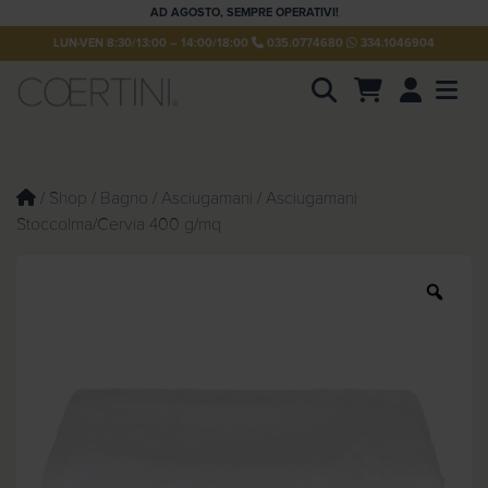
AD AGOSTO, SEMPRE OPERATIVI!
LUN-VEN 8:30/13:00 – 14:00/18:00
035.0774680
334.1046904
Account
Men
P
r
o
d
u
/
Shop
/
Bagno
/
Asciugamani
/ Asciugamani
c
Stoccolma/Cervia 400 g/mq
t
s
s
e
Z
a
o
r
c
o
h
m