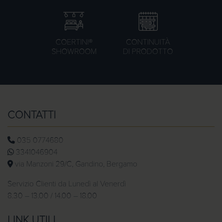
COERTINI®
CONTINUITÀ
SHOWROOM
DI PRODOTTO
CONTATTI
035 0774680
3341046904
via Manzoni 29/C, Gandino, Bergamo
Servizio Clienti da Lunedì al Venerdì
8.30 – 13.00 / 14.00 – 18.00
LINK UTILI