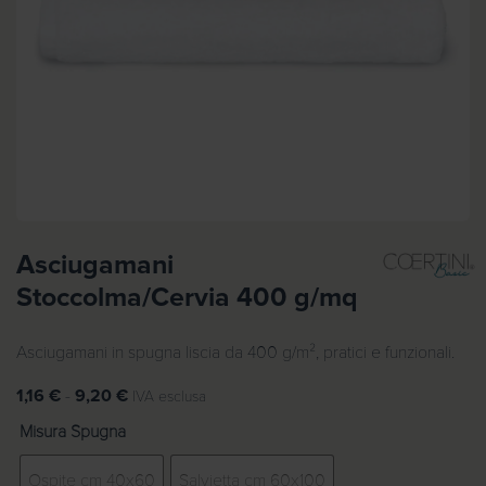
Asciugamani
Stoccolma/Cervia 400 g/mq
Asciugamani in spugna liscia da 400 g/m², pratici e funzionali.
F
1,16
€
-
9,20
€
IVA esclusa
a
Misura Spugna
s
c
Ospite cm 40x60
Salvietta cm 60x100