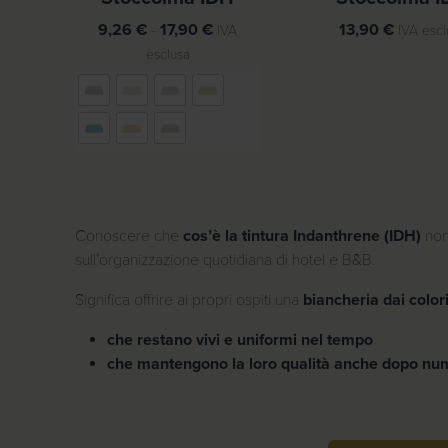
F
9,26
€
-
17,90
€
13,90
€
IVA
IVA escl
a
esclusa
s
c
i
a
d
i
p
Conoscere che
cos’è la tintura Indanthrene (IDH)
non
r
sull’organizzazione quotidiana di hotel e B&B.
e
z
Significa offrire ai propri ospiti una
biancheria dai color
z
che restano vivi e uniformi nel tempo
o
che mantengono la loro qualità anche dopo nume
:
d
a
9