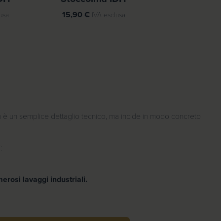
15,90
€
usa
IVA esclusa
 è un semplice dettaglio tecnico, ma incide in modo concreto
i
:
rosi lavaggi industriali.