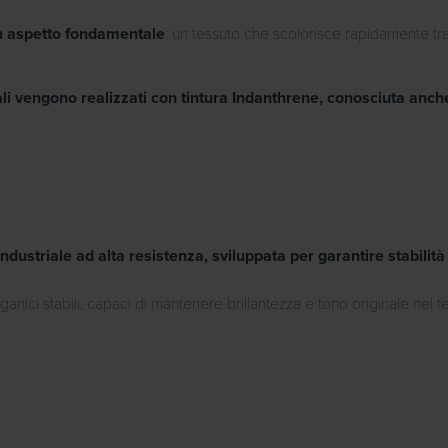
un aspetto fondamentale
: un tessuto che scolorisce rapidamente tr
nali vengono realizzati con tintura Indanthrene, conosciuta anc
ndustriale ad alta resistenza, sviluppata per garantire stabilità
ganici stabili, capaci di mantenere brillantezza e tono originale nel 