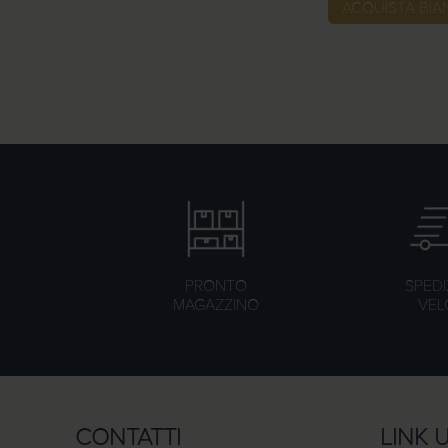
ACQUISTA BIA
,
2
6
€
a
1
7
,
9
0
PRONTO
SPEDI
€
MAGAZZINO
VEL
CONTATTI
LINK U