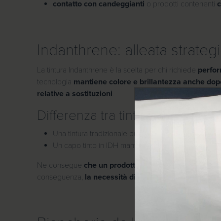
contatto con candeggianti
o prodotti contenenti
c
Indanthrene: alleata strategi
La tintura Indanthrene è la scelta per chi richiede
perfo
tecnologia
mantiene colore e brillantezza anche dopo
relative a sostituzioni
.
Differenza tra tintura IDH e tint
Una tintura tradizionale può iniziare a scolorire già in
Un capo tinto in IDH mantiene la tonalità originale 
Ne consegue
che un prodotto tinto in IDH dura medi
conseguenza,
la necessità di ricambio della bianche