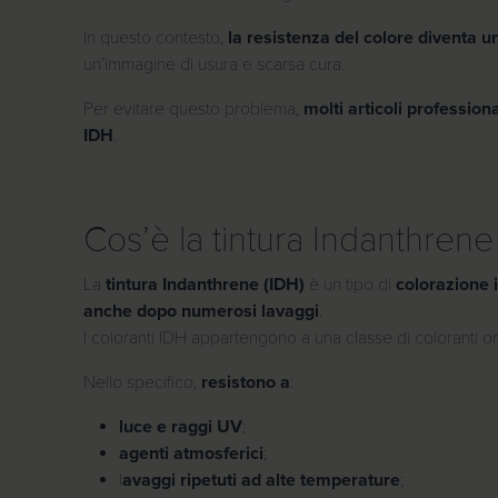
In questo contesto,
la resistenza del colore diventa 
un’immagine di usura e scarsa cura.
Per evitare questo problema,
molti articoli professio
IDH
.
Cos’è la tintura Indanthrene
La
tintura Indanthrene (IDH)
è un tipo di
colorazione i
anche dopo numerosi lavaggi
.
I coloranti IDH appartengono a una classe di coloranti or
Nello specifico,
resistono a
:
luce e raggi UV
;
agenti atmosferici
;
l
avaggi ripetuti ad alte temperature
;