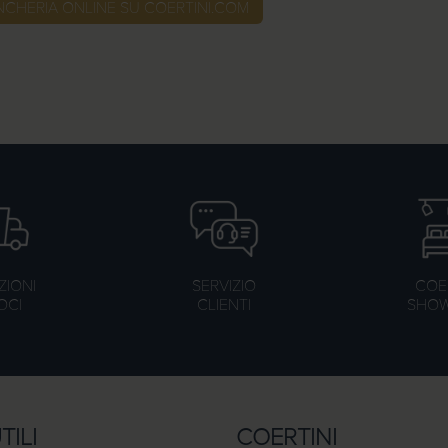
NCHERIA ONLINE SU COERTINI.COM
ZIONI
SERVIZIO
COER
OCI
CLIENTI
SHO
TILI
COERTINI