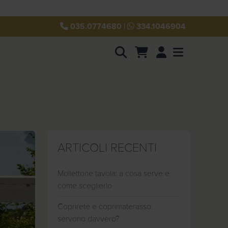
035.0774680
|
334.1046904
Account
Menu
ARTICOLI RECENTI
Mollettone tavola: a cosa serve e
come sceglierlo
Coprirete e coprimaterasso:
servono davvero?