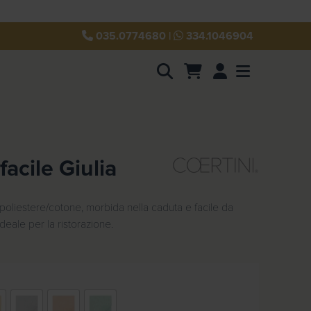
035.0774680
|
334.1046904
Account
Menu
facile Giulia
poliestere/cotone, morbida nella caduta e facile da
ideale per la ristorazione.