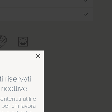
SU MISURA
SÌ LAVAGGIO
INDUSTRIALE
 riservati
ricettive
ontenuti utili e
 per chi lavora