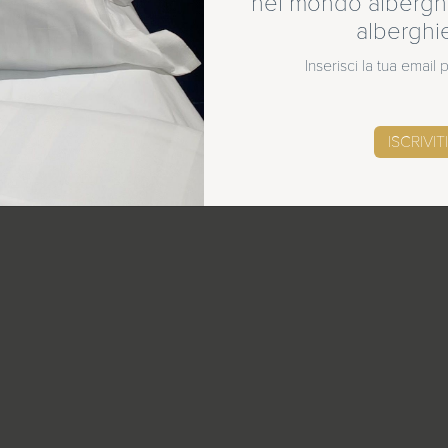
nel mondo alberghi
alberghi
Inserisci la tua email
SCOPRI LE NOVITÀ
ISCRIVITI