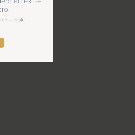
ero ed extra-
ero.
 professionale