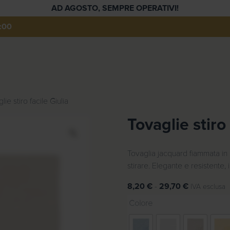
AD AGOSTO, SEMPRE OPERATIVI!
:00
lie stiro facile Giulia
Tovaglie stiro 
Z
o
o
Tovaglia jacquard fiammata in 
m
stirare. Elegante e resistente, 
F
8,20
€
-
29,70
€
IVA esclusa
a
Colore
s
c