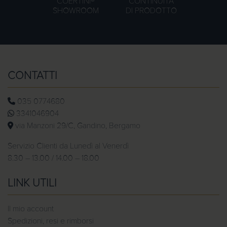
COERTINI®
CONTINUITÀ
SHOWROOM
DI PRODOTTO
CONTATTI
035 0774680
3341046904
via Manzoni 29/C, Gandino, Bergamo
Servizio Clienti da Lunedì al Venerdì
8.30 – 13.00 / 14.00 – 18.00
LINK UTILI
Il mio account
Spedizioni, resi e rimborsi