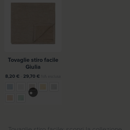
Tovaglie stiro facile
Giulia
F
8,20
€
-
29,70
€
IVA esclusa
a
s
c
i
a
d
i
Tovaglie stiro facile: scopri la collezione