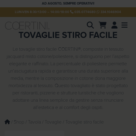
AD AGOSTO, SEMPRE OPERATIVI!
LUN-VEN 8:30/13:00 – 14:00/18:00
035.0774680
334.1046904
Account
Men
TOVAGLIE STIRO FACILE
P
r
o
d
Le tovaglie stiro facile COERTINI®, composte in tessuto
u
jacquard misto cotone/poliestere, si distinguono per l’aspetto
c
t
elegante e raffinato. La percentuale di poliestere permette
s
un’asciugatura rapida e garantisce una durata superiore alla
s
e
media, mentre la composizione in cotone dona maggiore
a
morbidezza al tessuto. Questo tovagliato è stato progettato
r
c
per ristoranti, pizzerie e strutture turistiche che vogliono
h
adottare una linea semplice da gestire senza rinunciare
all’estetica e al comfort degli ospiti.
/
Shop
/
Tavola
/
Tovaglie
/ Tovaglie stiro facile