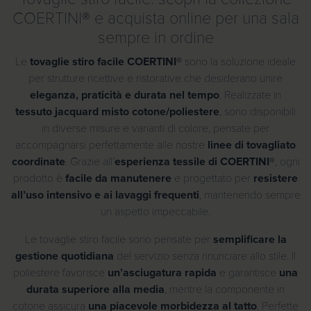
p
COERTINI® e acquista online per una sala
r
sempre in ordine
e
z
Le
tovaglie stiro facile COERTINI®
sono la soluzione ideale
z
per strutture ricettive e ristorative che desiderano unire
o
eleganza, praticità e durata nel tempo
. Realizzate in
:
tessuto jacquard misto cotone/poliestere
, sono disponibili
d
in diverse misure e varianti di colore, pensate per
a
accompagnarsi perfettamente alle nostre
linee di tovagliato
8
coordinate
. Grazie all’
esperienza tessile di COERTINI®
, ogni
,
prodotto è
facile da manutenere
e progettato per
resistere
2
all’uso intensivo e ai lavaggi frequenti
, mantenendo sempre
0
un aspetto impeccabile.
€
Le tovaglie stiro facile sono pensate per
semplificare la
a
gestione quotidiana
del servizio senza rinunciare allo stile. Il
2
poliestere favorisce
un’asciugatura rapida
e garantisce
una
9
durata superiore alla media
, mentre la componente in
,
cotone assicura
una piacevole morbidezza al tatto
. Perfette