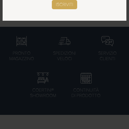
cortesia
SCOPRI LE NOVITÀ
ISCRIVITI
1,95
€
IVA esclusa
PRONTO
SPEDIZIONI
SERVIZIO
MAGAZZINO
VELOCI
CLIENTI
COERTINI®
CONTINUITÀ
SHOWROOM
DI PRODOTTO