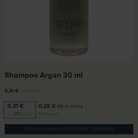
Shampoo Argan 30 ml
0,31
€
IVA esclusa
0,31
€
0,28
€
(9% di sconto)
500+ pezzi
1 - 499
pezzi
Spedizione stimata tra 07/08/2026 - 10/08/2026