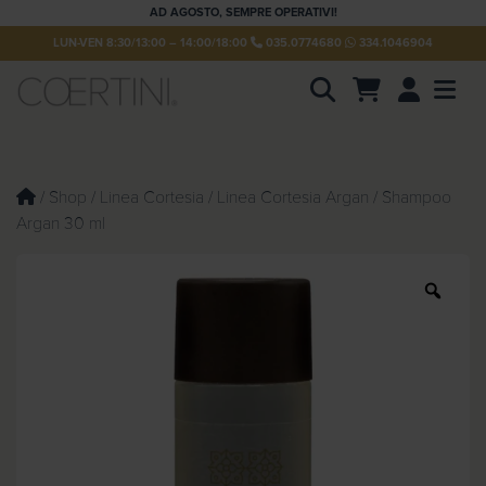
AD AGOSTO, SEMPRE OPERATIVI!
LUN-VEN 8:30/13:00 – 14:00/18:00
035.0774680
334.1046904
Account
Men
P
r
o
d
u
/
Shop
/
Linea Cortesia
/
Linea Cortesia Argan
/ Shampoo
c
Argan 30 ml
t
s
s
e
Z
a
o
r
c
o
h
m