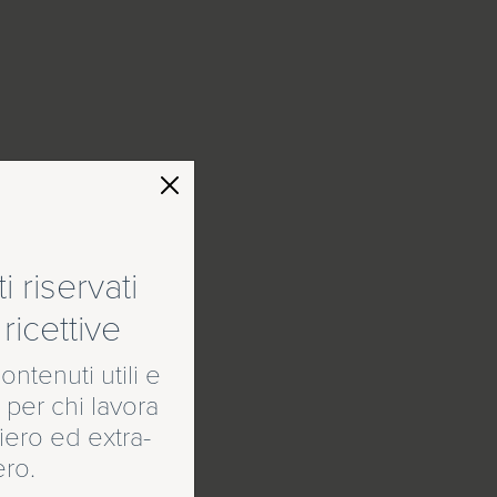
 riservati
ricettive
ontenuti utili e
 per chi lavora
ero ed extra-
ero.