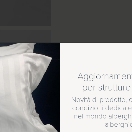
Aggiornamenti
per strutture 
Novità di prodotto, c
è il nuovo brand di
condizioni dedicate
nel mondo alberghi
alberghi