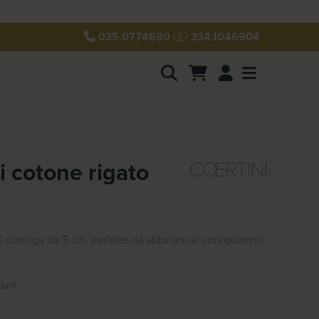
035.0774680
|
334.1046904
Account
Menu
i cotone rigato
 con riga da 3 cm, perfette da abbinare al copripiumino
lani