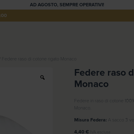
AD AGOSTO, SEMPRE OPERATIVI!
:00
/ Federe raso di cotone rigato Monaco
Federe raso d
Z
Monaco
o
o
m
Federe in raso di cotone 100%
Monaco.
Misura Federa:
A sacco 3 vo
4,40
€
IVA esclusa