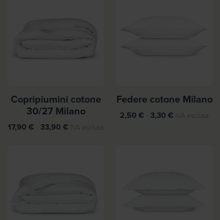
Copripiumini cotone
Federe cotone Milano
30/27 Milano
F
2,50
€
-
3,30
€
IVA esclusa
F
a
17,90
€
-
33,90
€
IVA esclusa
a
s
s
c
c
i
i
a
a
d
d
i
i
p