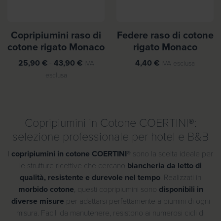
p
r
r
e
e
z
Copripiumini raso di
Federe raso di cotone
z
z
cotone rigato Monaco
rigato Monaco
z
o
o
:
F
25,90
€
-
43,90
€
4,40
€
IVA
IVA esclusa
:
d
a
esclusa
d
a
s
a
2
c
1
,
i
7
5
Copripiumini in Cotone COERTINI®:
a
,
0
d
selezione professionale per hotel e B&B
9
i
I
copripiumini in cotone COERTINI®
sono la scelta ideale per
0
€
p
le strutture ricettive che cercano
biancheria da letto di
a
r
qualità, resistente e durevole nel tempo
. Realizzati in
€
3
e
morbido cotone
, questi copripiumini sono
disponibili in
a
,
z
diverse misure
per adattarsi perfettamente a piumini di ogni
3
3
z
misura. Facili da manutenere, resistono ai numerosi cicli di
3
0
o