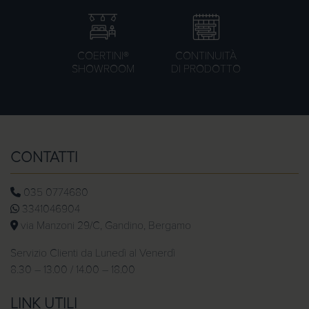
COERTINI®
CONTINUITÀ
SHOWROOM
DI PRODOTTO
CONTATTI
035 0774680
3341046904
via Manzoni 29/C, Gandino, Bergamo
Servizio Clienti da Lunedì al Venerdì
8.30 – 13.00 / 14.00 – 18.00
LINK UTILI