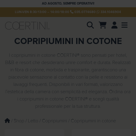
AD AGOSTO, SEMPRE OPERATIVI!
LUN-VEN 8:30/13:00 – 14:00/18:00
035.0774680
334.1046904
Account
Men
P
COPRIPIUMINI IN COTONE
r
o
d
u
I copripiumini in cotone COERTINI® sono pensati per hotel,
c
B&B e resort che desiderano unire comfort e durata. Realizzati
t
s
in fibra di cotone, morbida e traspirante, garantiscono una
s
piacevole sensazione al contatto con la pelle e resistono ai
e
a
lavaggi frequenti. Disponibili in vari formati, valorizzano
r
l’estetica della camera con semplicità ed eleganza. Ordina ora
c
h
i copripiumini in cotone COERTINI® e scegli qualità
professionale per la tua struttura.
/
Shop
/
Letto
/
Copripiumini
/ Copripiumini in cotone