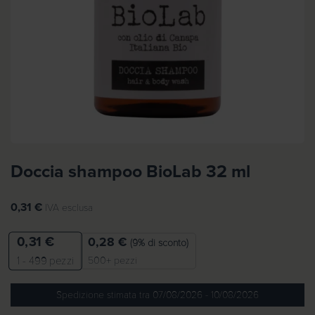
Doccia shampoo BioLab 32 ml
0,31
€
IVA esclusa
0,31
€
0,28
€
(9% di sconto)
500+ pezzi
1 - 499
pezzi
Spedizione stimata tra 07/08/2026 - 10/08/2026