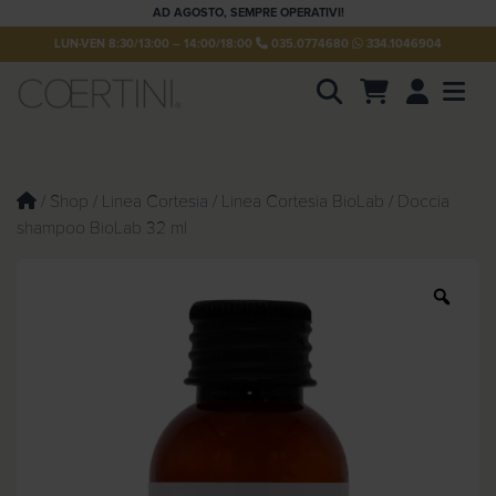
AD AGOSTO, SEMPRE OPERATIVI!
LUN-VEN 8:30/13:00 – 14:00/18:00
035.0774680
334.1046904
Account
Men
P
r
o
d
u
/
Shop
/
Linea Cortesia
/
Linea Cortesia BioLab
/ Doccia
c
shampoo BioLab 32 ml
t
s
s
e
Z
a
o
r
c
o
h
m