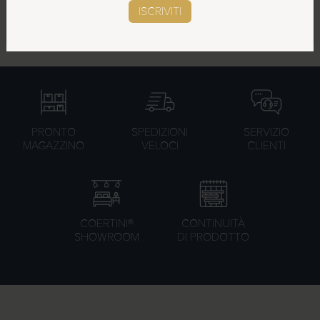
cortesia
SCOPRI LE NOVITÀ
ISCRIVITI
1,95
€
IVA esclusa
PRONTO
SPEDIZIONI
SERVIZIO
MAGAZZINO
VELOCI
CLIENTI
COERTINI®
CONTINUITÀ
SHOWROOM
DI PRODOTTO