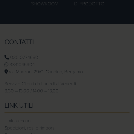
SHOWROOM
DI PRODOTTO
CONTATTI
035 0774680
3341046904
via Manzoni 29/C, Gandino, Bergamo
Servizio Clienti da Lunedì al Venerdì
8.30 – 13.00 / 14.00 – 18.00
LINK UTILI
Il mio account
Spedizioni, resi e rimborsi