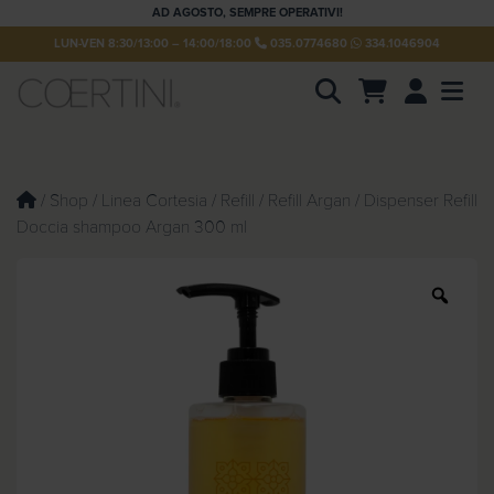
AD AGOSTO, SEMPRE OPERATIVI!
LUN-VEN 8:30/13:00 – 14:00/18:00
035.0774680
334.1046904
Account
Men
P
r
o
d
u
/
Shop
/
Linea Cortesia
/
Refill
/
Refill Argan
/ Dispenser Refill
c
Doccia shampoo Argan 300 ml
t
s
s
e
Z
a
o
r
c
o
h
m