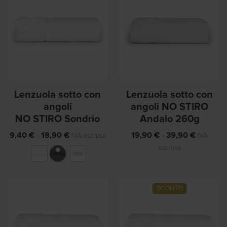
Lenzuola sotto con
Lenzuola sotto con
angoli
angoli NO STIRO
NO STIRO Sondrio
Andalo 260g
F
F
9,40
€
-
18,90
€
19,90
€
-
39,90
€
IVA esclusa
IVA
a
a
esclusa
s
s
c
c
i
i
SCONTO
a
a
d
d
i
i