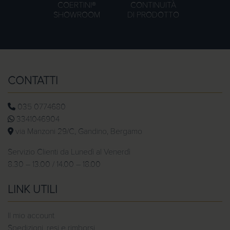
COERTINI®
CONTINUITÀ
SHOWROOM
DI PRODOTTO
CONTATTI
035 0774680
3341046904
via Manzoni 29/C, Gandino, Bergamo
Servizio Clienti da Lunedì al Venerdì
8.30 – 13.00 / 14.00 – 18.00
LINK UTILI
Il mio account
Spedizioni, resi e rimborsi