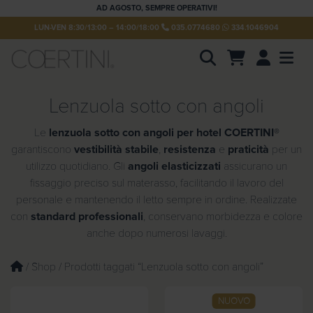
AD AGOSTO, SEMPRE OPERATIVI!
LUN-VEN 8:30/13:00 – 14:00/18:00
035.0774680
334.1046904
Account
Men
P
r
Lenzuola sotto con angoli
o
d
u
Le
lenzuola sotto con angoli per hotel COERTINI®
c
t
garantiscono
vestibilità stabile
,
resistenza
e
praticità
per un
s
utilizzo quotidiano. Gli
angoli elasticizzati
assicurano un
s
e
fissaggio preciso sul materasso, facilitando il lavoro del
a
personale e mantenendo il letto sempre in ordine. Realizzate
r
c
con
standard professionali
, conservano morbidezza e colore
h
anche dopo numerosi lavaggi.
/
Shop
/ Prodotti taggati “Lenzuola sotto con angoli”
NUOVO