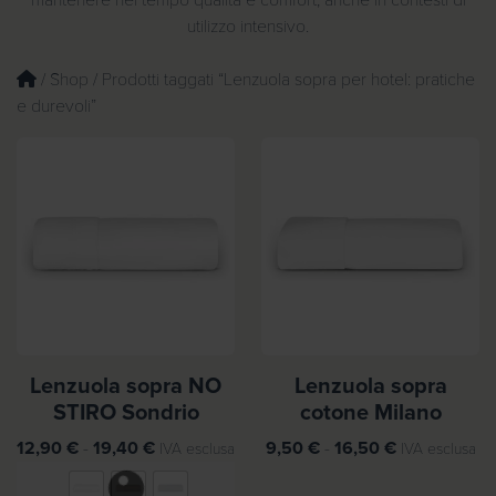
mantenere nel tempo qualità e comfort, anche in contesti di
utilizzo intensivo.
/
Shop
/ Prodotti taggati “Lenzuola sopra per hotel: pratiche
e durevoli”
Lenzuola sopra NO
Lenzuola sopra
STIRO Sondrio
cotone Milano
F
F
12,90
€
-
19,40
€
9,50
€
-
16,50
€
IVA esclusa
IVA esclusa
a
a