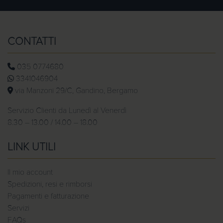
€
CONTATTI
035 0774680
3341046904
via Manzoni 29/C, Gandino, Bergamo
Servizio Clienti da Lunedì al Venerdì
8.30 – 13.00 / 14.00 – 18.00
LINK UTILI
Il mio account
Spedizioni, resi e rimborsi
Pagamenti e fatturazione
Servizi
FAQs