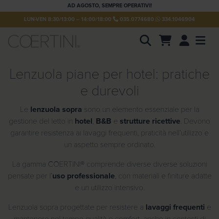
AD AGOSTO, SEMPRE OPERATIVI!
LUN-VEN 8:30/13:00 – 14:00/18:00
035.0774680
334.1046904
Account
Men
P
r
Lenzuola piane per hotel: pratiche
o
d
u
e durevoli
c
t
Le
lenzuola sopra
sono un elemento essenziale per la
s
s
gestione del letto in
hotel
,
B&B
e
strutture ricettive
. Devono
e
garantire resistenza ai lavaggi frequenti, praticità nell’utilizzo e
a
r
un aspetto sempre ordinato.
c
h
La gamma COERTINI® comprende diverse diverse soluzioni
pensate per l’
uso professionale
, con materiali e finiture adatte
e un utilizzo intensivo.
Lenzuola sopra progettate per resistere a
lavaggi frequenti
e