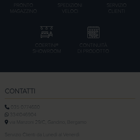
PRONTO
SPEDIZIONI
SERVIZIO
MAGAZZINO
VELOCI
CLIENTI
COERTINI®
CONTINUITÀ
SHOWROOM
DI PRODOTTO
CONTATTI
035 0774680
3341046904
via Manzoni 29/C, Gandino, Bergamo
Servizio Clienti da Lunedì al Venerdì