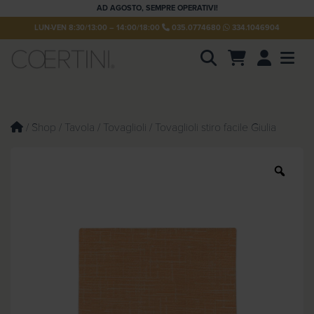
AD AGOSTO, SEMPRE OPERATIVI!
LUN-VEN 8:30/13:00 – 14:00/18:00
035.0774680
334.1046904
Account
Men
P
r
o
d
u
/
Shop
/
Tavola
/
Tovaglioli
/ Tovaglioli stiro facile Giulia
c
t
s
s
Z
e
o
a
o
r
m
c
h