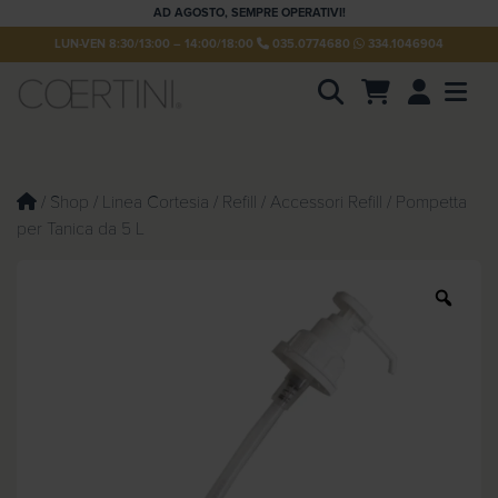
AD AGOSTO, SEMPRE OPERATIVI!
LUN-VEN 8:30/13:00 – 14:00/18:00
035.0774680
334.1046904
Account
Men
P
r
o
d
u
/
Shop
/
Linea Cortesia
/
Refill
/
Accessori Refill
/ Pompetta
c
per Tanica da 5 L
t
s
s
e
Z
a
o
r
c
o
h
m