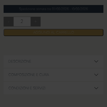
Spedizione stimata tra 07/08/2026 - 10/08/2026
-
+
Federe cotone NO STIRO Seersucker quantità
AGGIUNGI AL CARRELLO
DESCRIZIONE
COMPOSIZIONE E CURA
CONDIZIONI E SERVIZI