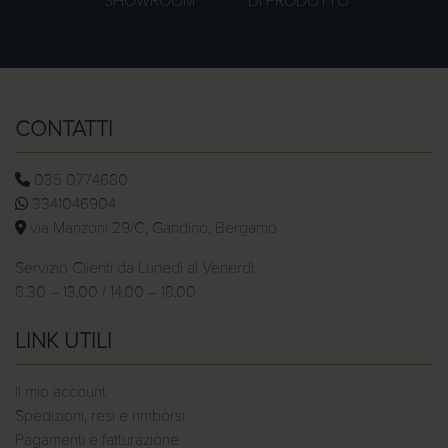
SHOWROOM
DI PRODOTTO
CONTATTI
035 0774680
3341046904
via Manzoni 29/C, Gandino, Bergamo
Servizio Clienti da Lunedì al Venerdì
8.30 – 13.00 / 14.00 – 18.00
LINK UTILI
Il mio account
Spedizioni, resi e rimborsi
Pagamenti e fatturazione