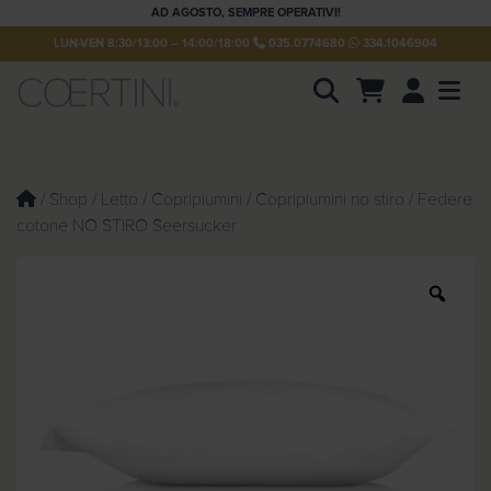
AD AGOSTO, SEMPRE OPERATIVI!
LUN-VEN 8:30/13:00 – 14:00/18:00
035.0774680
334.1046904
Account
Men
P
r
o
d
u
/
Shop
/
Letto
/
Copripiumini
/
Copripiumini no stiro
/ Federe
c
cotone NO STIRO Seersucker
t
s
s
e
Z
a
o
r
c
o
h
m