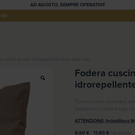
AD AGOSTO, SEMPRE OPERATIVI!
:00
 cuscini arredo idrorepellente tinta unita Aida
Fodera cuscin
Z
idrorepellente
o
o
m
Cuscini arredo sfoderabili, ant
eleganza e praticità a ogni ca
ATTENZIONE: Imbottitura NO
F
8,60
€
-
11,80
€
IVA esclusa