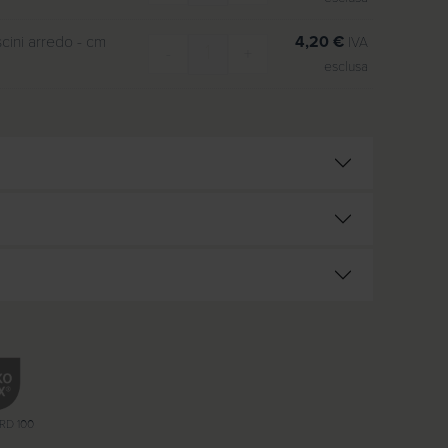
scini arredo - cm
4,20
€
IVA
-
+
Imbottiture per cuscini arredo quantità
esclusa
RD 100