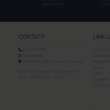
MAGAZZINO
VEL
CONTATTI
LINK U
035 0774680
Il mio acc
3341046904
Spedizioni
via Manzoni 29/C, Gandino, Bergamo
Pagamenti 
Servizi
Servizio Clienti da Lunedì al Venerdì
FAQs
8.30 – 13.00 / 14.00 – 18.00
Contatti e 
Traccia il 