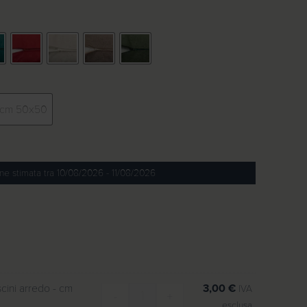
 cm 50x50
ne stimata tra 10/08/2026 - 11/08/2026
lente tinta unita Aida quantità
scini arredo - cm
3,00
€
IVA
-
+
Imbottiture per cuscini arredo quantità
esclusa