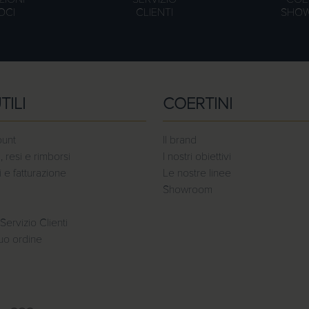
OCI
CLIENTI
SHO
TILI
COERTINI
ount
Il brand
, resi e rimborsi
I nostri obiettivi
e fatturazione
Le nostre linee
Showroom
Servizio Clienti
tuo ordine