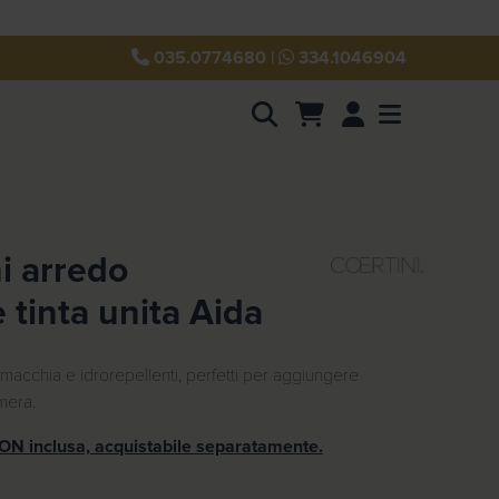
035.0774680
|
334.1046904
Account
Menu
i arredo
 tinta unita Aida
imacchia e idrorepellenti, perfetti per aggiungere
mera.
N inclusa, acquistabile separatamente.