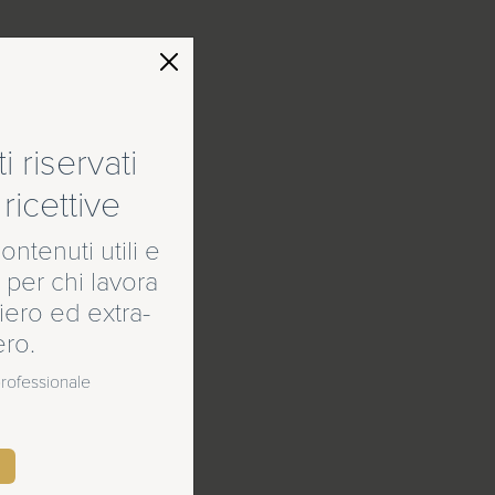
 riservati
ricettive
ontenuti utili e
 per chi lavora
ero ed extra-
ero.
 professionale