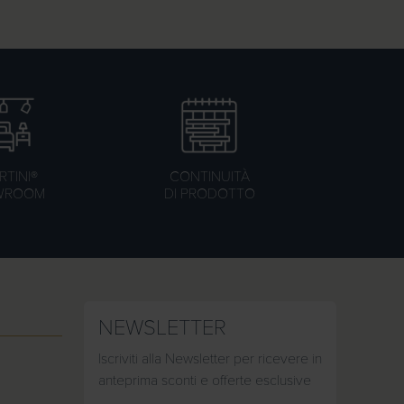
TINI®
CONTINUITÀ
WROOM
DI PRODOTTO
NEWSLETTER
Iscriviti alla Newsletter per ricevere in
anteprima sconti e offerte esclusive