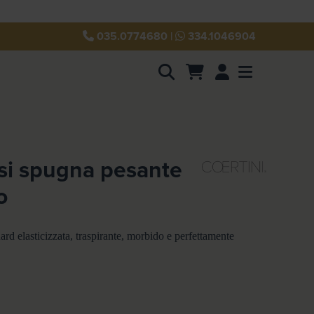
035.0774680
|
334.1046904
Account
Menu
si spugna pesante
o
rd elasticizzata, traspirante, morbido e perfettamente