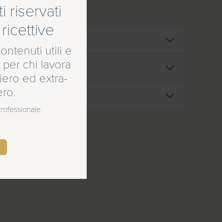
 riservati
ricettive
ontenuti utili e
 per chi lavora
ero ed extra-
ero.
 professionale