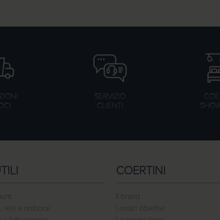
ZIONI
SERVIZIO
COER
OCI
CLIENTI
SHO
TILI
COERTINI
ount
Il brand
, resi e rimborsi
I nostri obiettivi