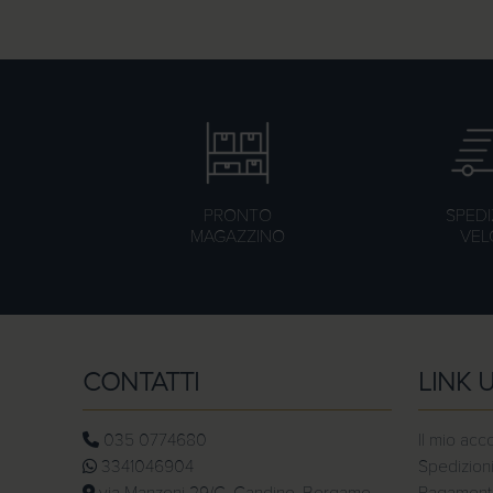
PRONTO
SPEDI
MAGAZZINO
VEL
CONTATTI
LINK U
035 0774680
Il mio acc
3341046904
Spedizioni