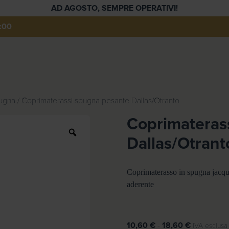
AD AGOSTO, SEMPRE OPERATIVI!
:00
pugna
/ Coprimaterassi spugna pesante Dallas/Otranto
Coprimateras
Z
Dallas/Otrant
o
o
m
Coprimaterasso in spugna jacqua
aderente
F
10,60
€
-
18,60
€
IVA esclusa