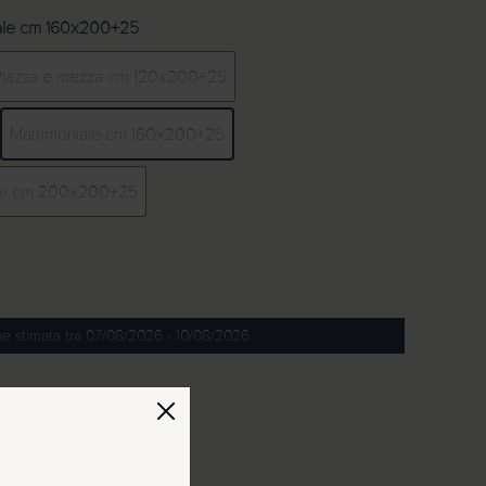
iale cm 160x200+25
Piazza e mezza cm 120x200+25
Matrimoniale cm 160x200+25
xi cm 200x200+25
e stimata tra 07/08/2026 - 10/08/2026
 Dallas/Otranto quantità