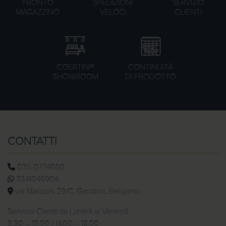
PRONTO
SPEDIZIONI
SERVIZIO
MAGAZZINO
VELOCI
CLIENTI
COERTINI®
CONTINUITÀ
SHOWROOM
DI PRODOTTO
CONTATTI
035 0774680
3341046904
via Manzoni 29/C, Gandino, Bergamo
Servizio Clienti da Lunedì al Venerdì
8.30 – 13.00 / 14.00 – 18.00