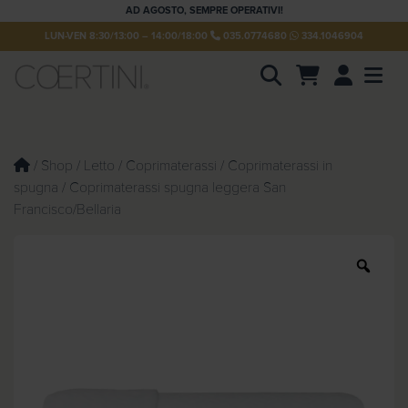
AD AGOSTO, SEMPRE OPERATIVI!
LUN-VEN 8:30/13:00 – 14:00/18:00
035.0774680
334.1046904
Account
Men
P
r
o
d
u
/
Shop
/
Letto
/
Coprimaterassi
/
Coprimaterassi in
c
spugna
/ Coprimaterassi spugna leggera San
t
s
Francisco/Bellaria
s
e
a
r
Z
c
o
h
o
m