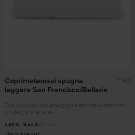
Coprimaterassi spugna
leggera San Francisco/Bellaria
Coprimaterasso in spugna leggera elasticizzata e traspirante
con disegno a diamante.
F
5,90
€
-
8,50
€
IVA esclusa
a
Misura materasso