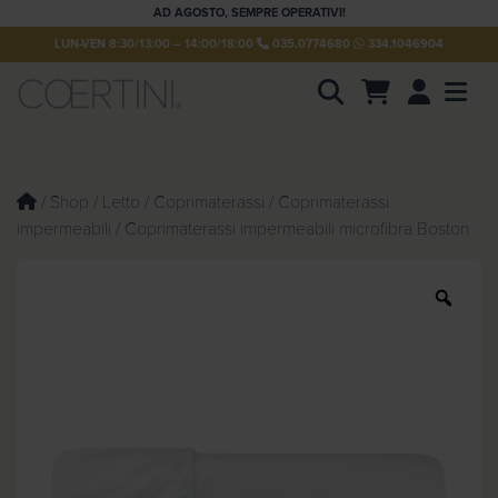
AD AGOSTO, SEMPRE OPERATIVI!
LUN-VEN 8:30/13:00 – 14:00/18:00
035.0774680
334.1046904
Account
Men
P
r
o
d
u
/
Shop
/
Letto
/
Coprimaterassi
/
Coprimaterassi
c
impermeabili
/ Coprimaterassi impermeabili microfibra Boston
t
s
s
e
Z
a
o
r
c
o
h
m