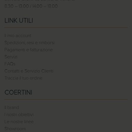
8.30 – 13.00 / 14.00 – 18.00
LINK UTILI
Il mio account
Spedizioni, resi e rimborsi
Pagamenti e fatturazione
Servizi
FAQs
Contatti e Servizio Clienti
Traccia il tuo ordine
COERTINI
Il brand
I nostri obiettivi
Le nostre linee
Showroom