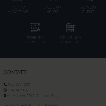
PRONTO
SPEDIZIONI
SERVIZIO
MAGAZZINO
VELOCI
CLIENTI
COERTINI®
CONTINUITÀ
SHOWROOM
DI PRODOTTO
CONTATTI
035 0774680
3341046904
via Manzoni 29/C, Gandino, Bergamo
Servizio Clienti da Lunedì al Venerdì