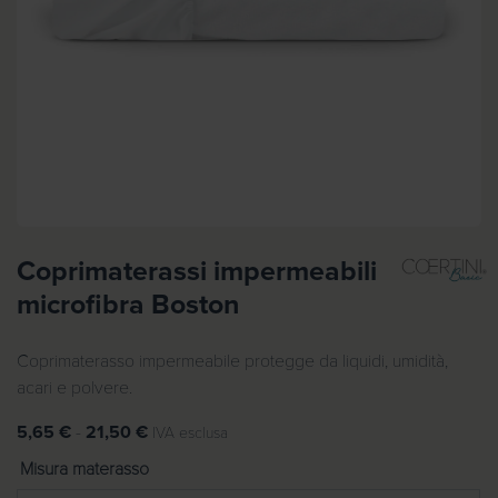
Coprimaterassi impermeabili
microfibra Boston
Coprimaterasso impermeabile protegge da liquidi, umidità,
acari e polvere.
F
5,65
€
-
21,50
€
IVA esclusa
a
Misura materasso
s