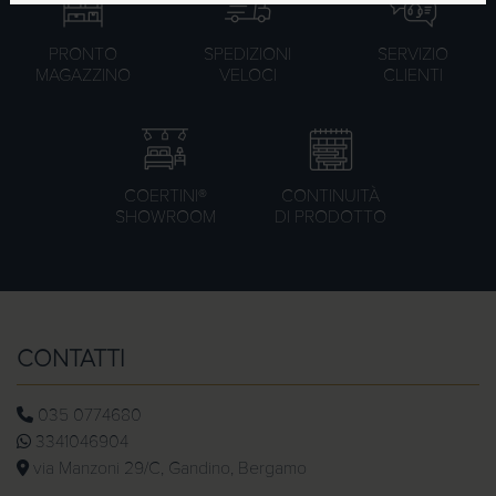
PRONTO
SPEDIZIONI
SERVIZIO
MAGAZZINO
VELOCI
CLIENTI
COERTINI®
CONTINUITÀ
SHOWROOM
DI PRODOTTO
CONTATTI
035 0774680
3341046904
via Manzoni 29/C, Gandino, Bergamo