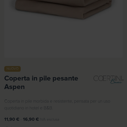
NUOVO
Coperta in pile pesante
Aspen
Coperta in pile morbida e resistente, pensata per un uso
quotidiano in hotel e B&B.
F
11,90
€
-
16,90
€
IVA esclusa
a