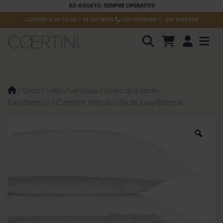
AD AGOSTO, SEMPRE OPERATIVI!
LUN-VEN 8:30/13:00 – 14:00/18:00
035.0774680
334.1046904
Account
Men
P
r
o
d
u
/
Shop
/
Letto
/
Lenzuola
/
Linea stiro facile
c
Easy/Brescia
/ Completi letto stiro facile Easy/Brescia
t
s
s
e
Z
a
o
r
c
o
h
m