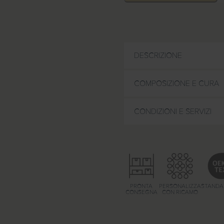
6
€
a
4
DESCRIZIONE
0
,
COMPOSIZIONE E CURA
9
0
CONDIZIONI E SERVIZI
€
PRONTA
PERSONALIZZA
STANDA
CONSEGNA
CON RICAMO