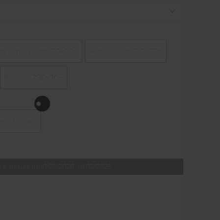
zza e mezza cm 180x305
Francese cm 210x305
King cm 280x305
lla 3 volani
ne stimata tra 10/08/2026 - 11/08/2026
 Cortina quantità