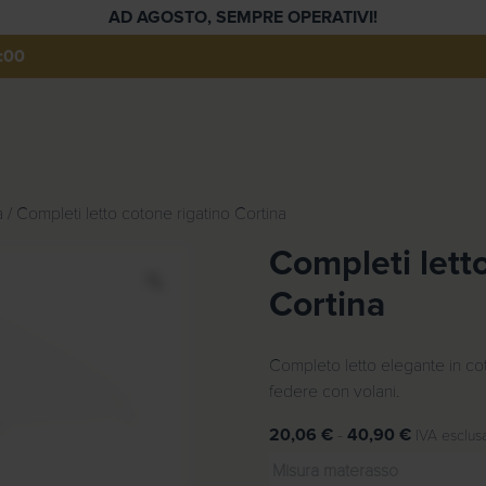
AD AGOSTO, SEMPRE OPERATIVI!
:00
a
/ Completi letto cotone rigatino Cortina
Completi lett
Z
Cortina
o
o
m
Completo letto elegante in co
federe con volani.
F
20,06
€
-
40,90
€
IVA esclus
a
Misura materasso