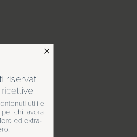
 riservati
ricettive
ontenuti utili e
 per chi lavora
ero ed extra-
ero.