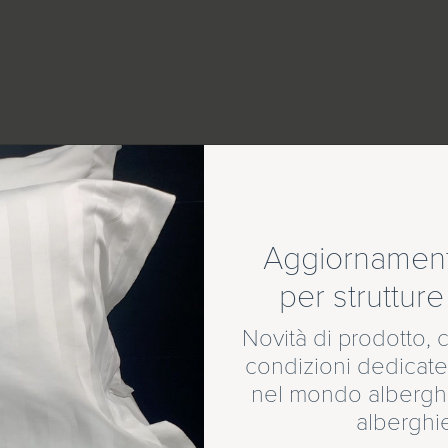
Aggiornamenti
per strutture 
Novità di prodotto, c
è il nuovo brand di
condizioni dedicate
nel mondo alberghi
alberghi