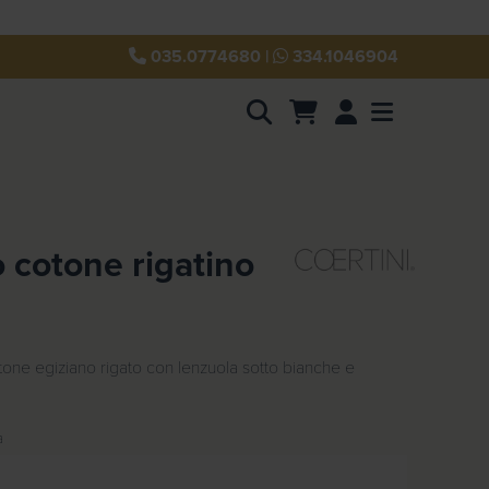
035.0774680
|
334.1046904
Account
Menu
o cotone rigatino
tone egiziano rigato con lenzuola sotto bianche e
a