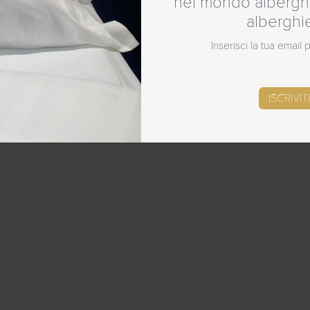
nel mondo alberghi
alberghi
Inserisci la tua email
SCOPRI LE NOVITÀ
ISCRIVITI