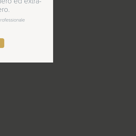
ero ed extra-
ero.
 professionale