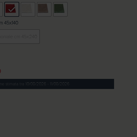
cm 45x140
moniale cm 45x240
)
ne stimata tra 10/08/2026 - 11/08/2026
 unita Aida quantità