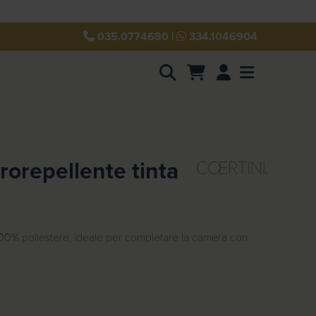
035.0774680
|
334.1046904
Account
Menu
rorepellente tinta
100% poliestere, ideale per completare la camera con