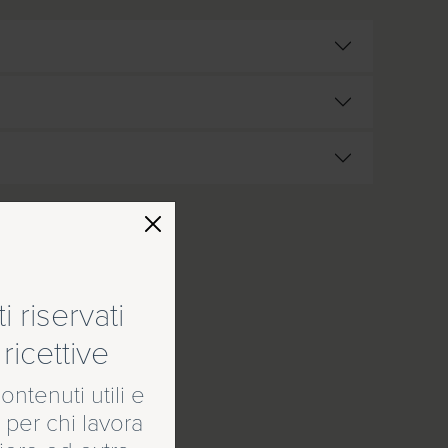
 riservati
RD 100
ricettive
ontenuti utili e
 per chi lavora