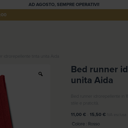
AD AGOSTO, SEMPRE OPERATIVI!
:00
 idrorepellente tinta unita Aida
Bed runner id
Z
unita Aida
o
o
m
Bed runner idrorepellente in 
stile e praticità.
F
11,00
€
-
15,50
€
IVA esclusa
a
Colore
: Rosso