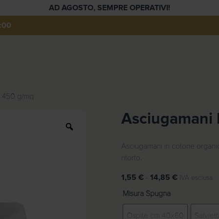
AD AGOSTO, SEMPRE OPERATIVI!
:00
n 450 g/mq
Asciugamani 
Z
o
o
Asciugamani in cotone organic
m
ritorto.
F
1,55
€
-
14,85
€
IVA esclusa
a
Misura Spugna
s
c
Ospite cm 40x60
Salviet