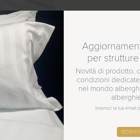
Aggiornamenti
per strutture 
Novità di prodotto, c
è il nuovo brand di
condizioni dedicate
nel mondo alberghi
alberghi
Inserisci la tua email
SCOPRI LE NOVITÀ
ISCRIVITI