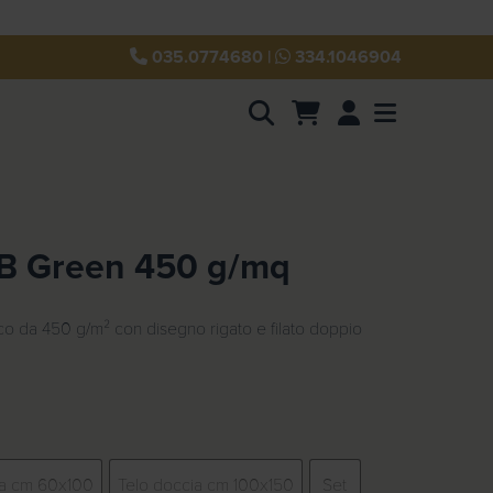
035.0774680
|
334.1046904
Account
Menu
B Green 450 g/mq
o da 450 g/m² con disegno rigato e filato doppio
ta cm 60x100
Telo doccia cm 100x150
Set