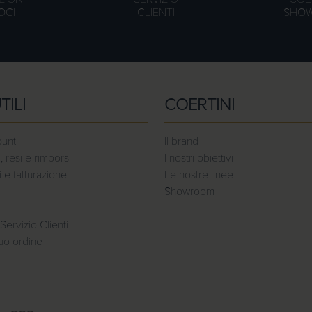
OCI
CLIENTI
SHO
TILI
COERTINI
ount
Il brand
, resi e rimborsi
I nostri obiettivi
e fatturazione
Le nostre linee
Showroom
Servizio Clienti
tuo ordine