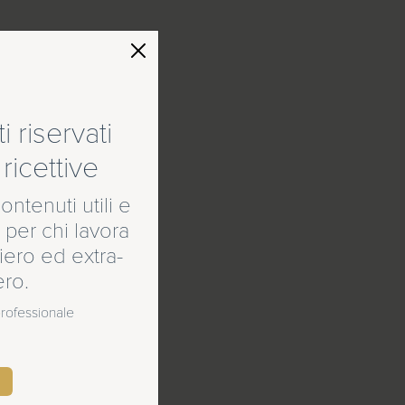
 riservati
ricettive
ontenuti utili e
 per chi lavora
ero ed extra-
ero.
 professionale