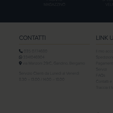
MAGAZZINO
VEL
CONTATTI
LINK U
035 0774680
Il mio acc
3341046904
Spedizioni
via Manzoni 29/C, Gandino, Bergamo
Pagamenti 
Servizi
Servizio Clienti da Lunedì al Venerdì
FAQs
8.30 – 13.00 / 14.00 – 18.00
Contatti e 
Traccia il 