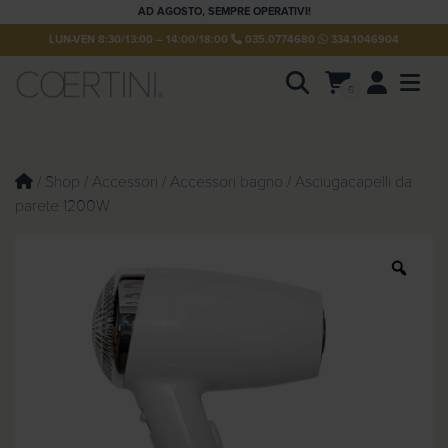
AD AGOSTO, SEMPRE OPERATIVI!
LUN-VEN 8:30/13:00 – 14:00/18:00
035.0774680
334.1046904
Account
Men
6
P
r
o
d
u
/
Shop
/
Accessori
/
Accessori bagno
/ Asciugacapelli da
c
parete 1200W
t
s
s
e
Z
a
o
r
c
o
h
m