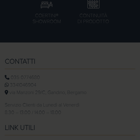
COERTINI®
CONTINUITÀ
SHOWROOM
DI PRODOTTO
CONTATTI
035 0774680
3341046904
via Manzoni 29/C, Gandino, Bergamo
Servizio Clienti da Lunedì al Venerdì
8.30 – 13.00 / 14.00 – 18.00
LINK UTILI