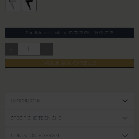
Spedizione stimata tra 10/08/2026 - 11/08/2026
-
+
Asciugacapelli da parete 1200W quantità
AGGIUNGI AL CARRELLO
DESCRIZIONE
SPECIFICHE TECNICHE
CONDIZIONI E SERVIZI