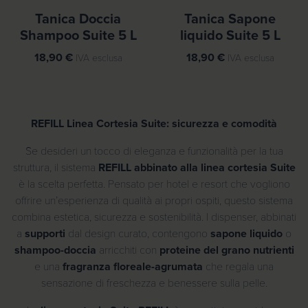
Tanica Doccia
Tanica Sapone
Shampoo Suite 5 L
liquido Suite 5 L
18,90
€
18,90
€
IVA esclusa
IVA esclusa
REFILL Linea Cortesia Suite: sicurezza e comodità
Se desideri un tocco di eleganza e funzionalità per la tua
struttura, il sistema
REFILL abbinato alla linea cortesia Suite
è la scelta perfetta. Pensato per hotel e resort che vogliono
offrire un’esperienza di qualità ai propri ospiti, questo sistema
combina estetica, sicurezza e sostenibilità. I dispenser, abbinati
a
supporti
dal design curato, contengono
sapone liquido
o
shampoo-doccia
arricchiti con
proteine del grano nutrienti
e una
fragranza floreale-agrumata
che regala una
sensazione di freschezza e benessere sulla pelle.