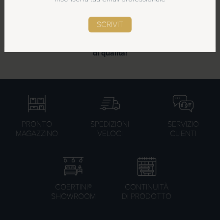
in ogni stanza.
SCOPRI LE NOVITÀ
ISCRIVITI
Ordina ora il sistema REFILL linea cortesia Suite di
COERTINI® e porta nella tua struttura un nuovo standard
di qualità!
PRONTO
SPEDIZIONI
SERVIZIO
MAGAZZINO
VELOCI
CLIENTI
COERTINI®
CONTINUITÀ
SHOWROOM
DI PRODOTTO