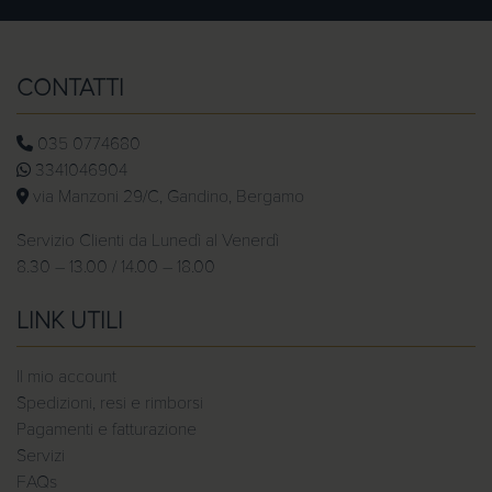
CONTATTI
035 0774680
3341046904
via Manzoni 29/C, Gandino, Bergamo
Servizio Clienti da Lunedì al Venerdì
8.30 – 13.00 / 14.00 – 18.00
LINK UTILI
Il mio account
Spedizioni, resi e rimborsi
Pagamenti e fatturazione
Servizi
FAQs