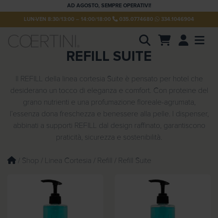
AD AGOSTO, SEMPRE OPERATIVI!
LUN-VEN 8:30/13:00 – 14:00/18:00
035.0774680
334.1046904
Account
Men
REFILL SUITE
P
r
o
d
Il REFILL della linea cortesia Suite è pensato per hotel che
u
desiderano un tocco di eleganza e comfort. Con proteine del
c
t
grano nutrienti e una profumazione floreale-agrumata,
s
l’essenza dona freschezza e benessere alla pelle. I dispenser,
s
e
abbinati a supporti REFILL dal design raffinato, garantiscono
a
praticità, sicurezza e sostenibilità.
r
c
h
/
Shop
/
Linea Cortesia
/
Refill
/ Refill Suite