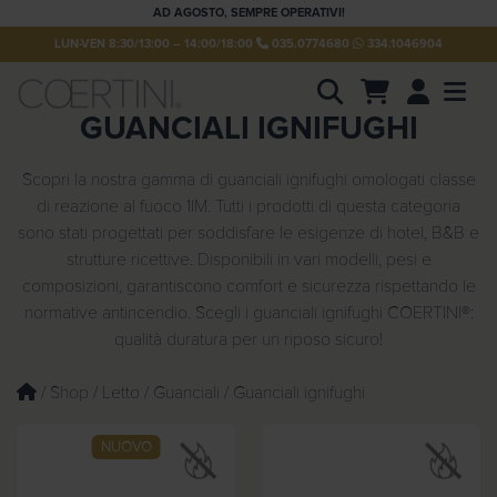
AD AGOSTO, SEMPRE OPERATIVI!
LUN-VEN 8:30/13:00 – 14:00/18:00
035.0774680
334.1046904
Account
Men
GUANCIALI IGNIFUGHI
P
r
o
d
Scopri la nostra gamma di guanciali ignifughi omologati classe
u
di reazione al fuoco 1IM. Tutti i prodotti di questa categoria
c
sono stati progettati per soddisfare le esigenze di hotel, B&B e
t
s
strutture ricettive. Disponibili in vari modelli, pesi e
s
e
composizioni, garantiscono comfort e sicurezza rispettando le
a
normative antincendio. Scegli i guanciali ignifughi COERTINI®:
r
c
qualità duratura per un riposo sicuro!
h
/
Shop
/
Letto
/
Guanciali
/ Guanciali ignifughi
NUOVO