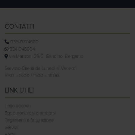
CONTATTI
035 0774680
3341046904
via Manzoni 29/C, Gandino, Bergamo
Servizio Clienti da Lunedì al Venerdì
8.30 – 13.00 / 14.00 – 18.00
LINK UTILI
Il mio account
Spedizioni, resi e rimborsi
Pagamenti e fatturazione
Servizi
FAQs