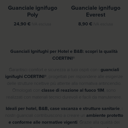
Guanciale ignifugo
Guanciale ignifugo
Poly
Everest
24,90
€
8,90
€
IVA esclusa
IVA esclusa
Guanciali Ignifughi per Hotel e B&B: scopri la qualità
COERTINI®
Garantisci comfort e sicurezza ai tuoi ospiti con i
guanciali
ignifughi COERTINI®
, progettati per rispondere alle esigenze
delle strutture ricettive più attente alla normativa antincendio.
Omologati con
classe di reazione al fuoco 1IM
, sono
realizzati con materiali tecnici durevoli e facili da manutenere.
Ideali per hotel, B&B, case vacanza e strutture sanitarie
, i
nostri guanciali contribuiscono a creare un
ambiente protetto
e conforme alle normative vigenti
. Grazie alla qualità dei