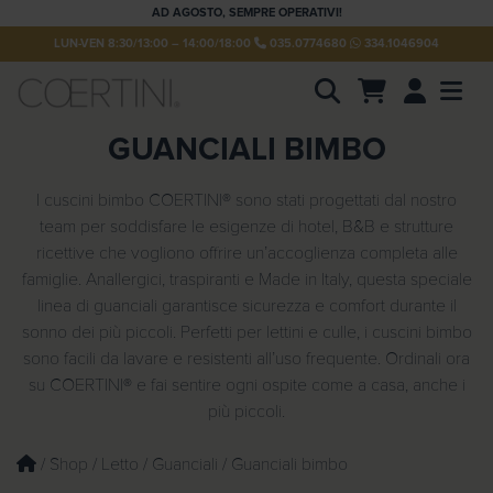
AD AGOSTO, SEMPRE OPERATIVI!
LUN-VEN 8:30/13:00 – 14:00/18:00
035.0774680
334.1046904
Account
Men
P
GUANCIALI BIMBO
r
o
d
u
I cuscini bimbo COERTINI® sono stati progettati dal nostro
c
team per soddisfare le esigenze di hotel, B&B e strutture
t
s
ricettive che vogliono offrire un’accoglienza completa alle
s
famiglie. Anallergici, traspiranti e Made in Italy, questa speciale
e
a
linea di guanciali garantisce sicurezza e comfort durante il
r
sonno dei più piccoli. Perfetti per lettini e culle, i cuscini bimbo
c
h
sono facili da lavare e resistenti all’uso frequente. Ordinali ora
su COERTINI® e fai sentire ogni ospite come a casa, anche i
più piccoli.
/
Shop
/
Letto
/
Guanciali
/ Guanciali bimbo