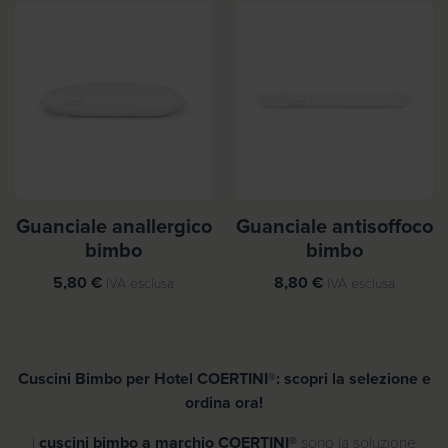
Guanciale anallergico
Guanciale antisoffoco
bimbo
bimbo
5,80
€
8,80
€
IVA esclusa
IVA esclusa
Cuscini Bimbo per Hotel COERTINI®: scopri la selezione e
ordina ora!
I
cuscini bimbo a marchio COERTINI®
sono la soluzione