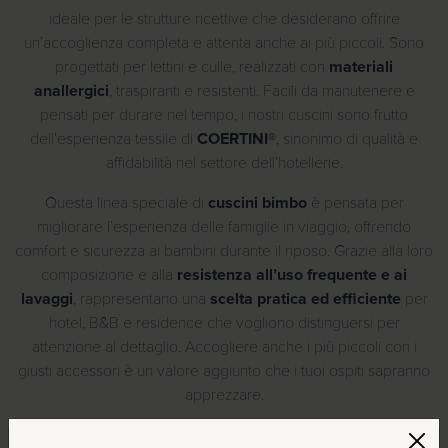
ideale per le strutture ricettive che desiderano offrire
un’accoglienza completa e attenta anche ai più piccoli. Sono
progettati per lettini e culle, realizzati con
materiali
anallergici
, traspiranti e resistenti. Facili da manutenere e
pensati per durare nel tempo, i nostri cuscini sono frutto
dell’esperienza tessile di
COERTINI®
, sinonimo di qualità e
affidabilità nel settore dell’hotellerie.
Questa linea speciale di
cuscini bimbo
è pensata per
migliorare l’esperienza delle famiglie in viaggio, offrendo
comfort e sicurezza ai bambini durante il riposo. Grazie alla loro
composizione e alla
resistenza all’uso frequente e ai
lavaggi
, rappresentano una
scelta pratica ed efficiente
per
hotel, B&B e residence che vogliono distinguersi per
attenzione al dettaglio. Accogliere anche i più piccoli con i
giusti accessori è un valore aggiunto che i tuoi ospiti sapranno
apprezzare.
Non trascurare il benessere dei tuoi clienti più giovani:
ordina