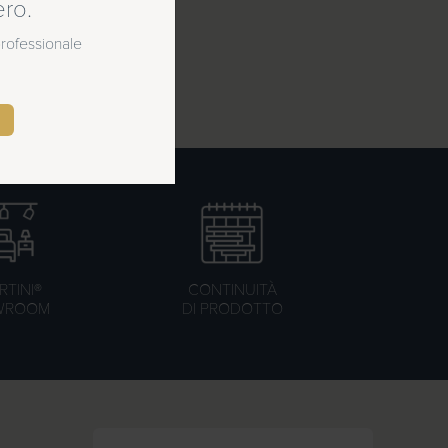
ero.
 professionale
 del tuo hotel!
TINI®
CONTINUITÀ
WROOM
DI PRODOTTO