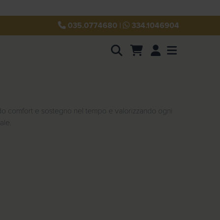
035.0774680
|
334.1046904
Account
Menu
endo comfort e sostegno nel tempo e valorizzando ogni
ale.